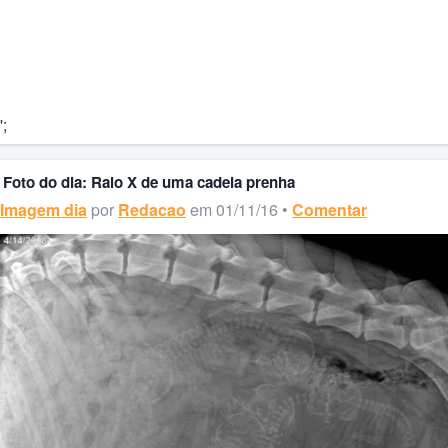
';
Foto do dia: Raio X de uma cadela prenha
Imagem dia
por
Redacao
em 01/11/16 •
Comentar