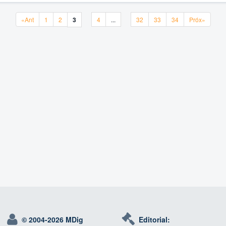
«Ant
1
2
3
4
...
32
33
34
Próx»
«Ant
1
2
3
4
...
32
33
34
Próx»
© 2004-
2026 MDig
Editorial: