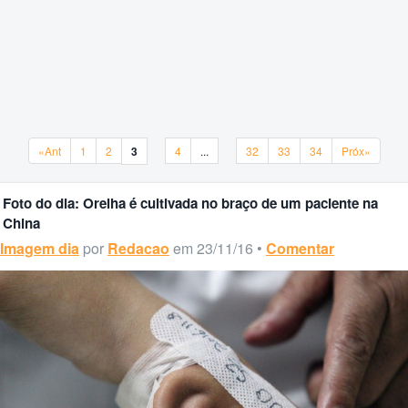
«Ant
1
2
3
4
...
32
33
34
Próx»
«Ant
1
2
3
4
...
32
33
34
Próx»
Foto do dia: Orelha é cultivada no braço de um paciente na
China
Imagem dia
por
Redacao
em 23/11/16 •
Comentar