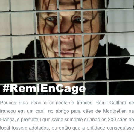
Poucos dias atrás o comediante francês Remi Gaillard se
trancou em um canil no abrigo para cães de Montpelier, na
França, e prometeu que sairia somente quando os 300 cães do
local fossem adotados, ou então que a entidade conseguisse