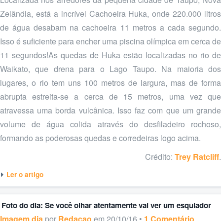
Zelândia, está a incrível Cachoeira Huka, onde 220.000 litros
de água desabam na cachoeira 11 metros a cada segundo.
Isso é suficiente para encher uma piscina olímpica em cerca de
11 segundos!As quedas de Huka estão localizadas no rio de
Waikato, que drena para o Lago Taupo. Na maioria dos
lugares, o rio tem uns 100 metros de largura, mas de forma
abrupta estreita-se a cerca de 15 metros, uma vez que
atravessa uma borda vulcânica. Isso faz com que um grande
volume de água colida através do desfiladeiro rochoso,
formando as poderosas quedas e corredeiras logo acima.
Crédito:
Trey Ratcliff
.
Ler o artigo
Foto do dia: Se você olhar atentamente vai ver um esquiador
Imagem dia
por
Redacao
em 20/10/16 •
1 Comentário