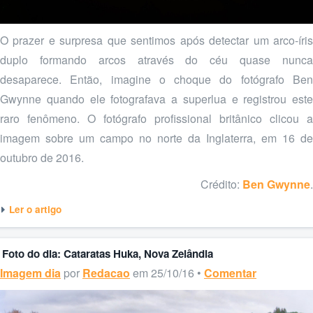
O prazer e surpresa que sentimos após detectar um arco-íris
duplo formando arcos através do céu quase nunca
desaparece. Então, imagine o choque do fotógrafo Ben
Gwynne quando ele fotografava a superlua e registrou este
raro fenômeno. O fotógrafo profissional britânico clicou a
imagem sobre um campo no norte da Inglaterra, em 16 de
outubro de 2016.
Crédito:
Ben Gwynne
.
Ler o artigo
Foto do dia: Cataratas Huka, Nova Zelândia
Imagem dia
por
Redacao
em 25/10/16 •
Comentar