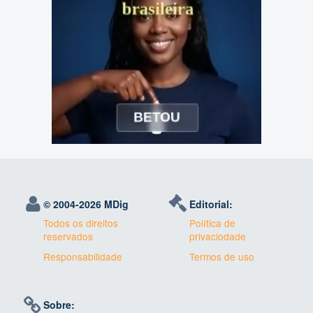
© 2004-
2026 MDig
Editorial:
Todos os direitos
Política de
reservados
privaciodade
Responsabilidade
Termos de uso
Sobre: