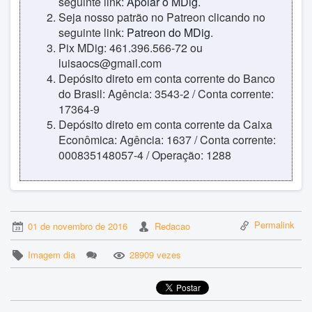
seguinte link:
Apoiar o MDig
.
Seja nosso patrão no Patreon clicando no
seguinte link:
Patreon do MDig
.
Pix MDig: 461.396.566-72 ou
luisaocs@gmail.com
Depósito direto em conta corrente do Banco
do Brasil: Agência: 3543-2 / Conta corrente:
17364-9
Depósito direto em conta corrente da Caixa
Econômica: Agência: 1637 / Conta corrente:
000835148057-4 / Operação: 1288
Permalink
01 de novembro de 2016
Redacao
Imagem dia
28909 vezes