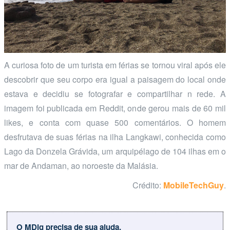
A curiosa foto de um turista em férias se tornou viral após ele
descobrir que seu corpo era igual a paisagem do local onde
estava e decidiu se fotografar e compartilhar n rede. A
imagem foi publicada em Reddit, onde gerou mais de 60 mil
likes, e conta com quase 500 comentários. O homem
desfrutava de suas férias na ilha Langkawi, conhecida como
Lago da Donzela Grávida, um arquipélago de 104 ilhas em o
mar de Andaman, ao noroeste da Malásia.
Crédito:
MobileTechGuy
.
O MDig precisa de sua ajuda.