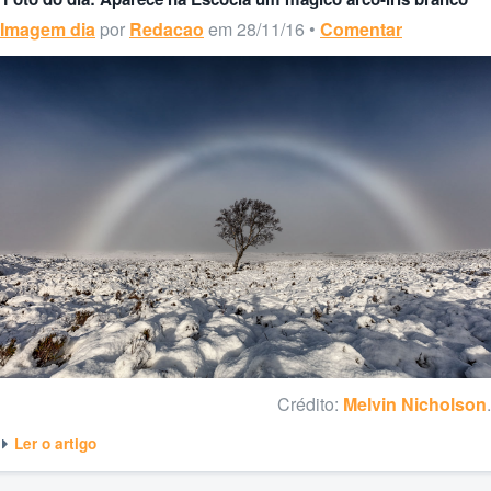
Imagem dia
por
Redacao
em 28/11/16 •
Comentar
Crédito:
Melvin Nicholson
.
Ler o artigo