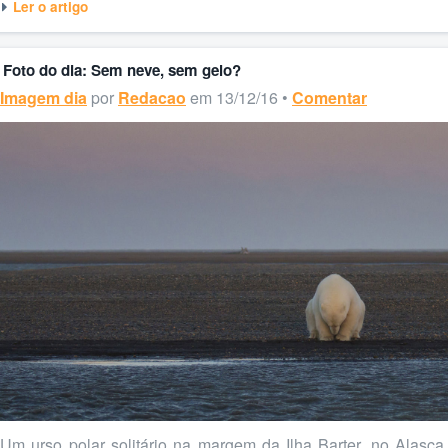
Ler o artigo
Foto do dia: Sem neve, sem gelo?
Imagem dia
por
Redacao
em 13/12/16 •
Comentar
Um urso polar solitário na margem da Ilha Barter, no Alasca.