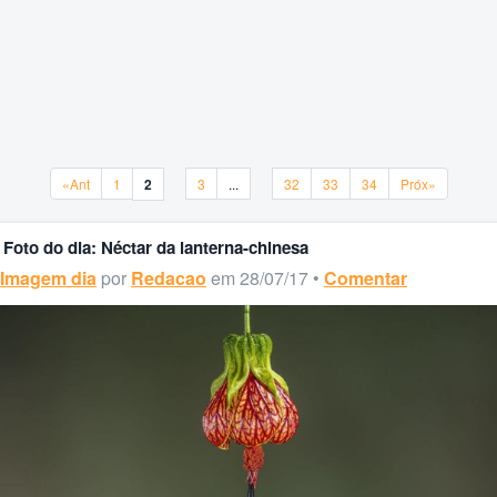
«Ant
1
2
3
...
32
33
34
Próx»
«Ant
1
2
3
...
32
33
34
Próx»
Foto do dia: Néctar da lanterna-chinesa
Imagem dia
por
Redacao
em 28/07/17 •
Comentar