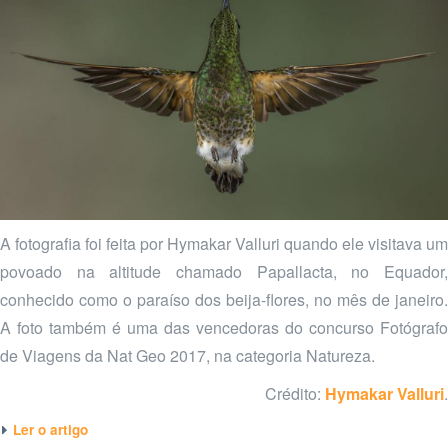
A fotografia foi feita por Hymakar Valluri quando ele visitava um
povoado na altitude chamado Papallacta, no Equador,
conhecido como o paraíso dos beija-flores, no mês de janeiro.
A foto também é uma das vencedoras do concurso Fotógrafo
de Viagens da Nat Geo 2017, na categoria Natureza.
Crédito:
Hymakar Valluri
.
Ler o artigo