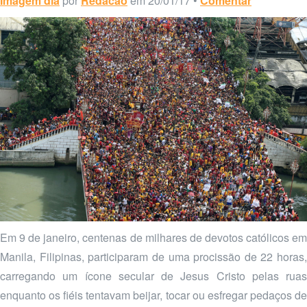
Imagem dia
por
Redacao
em 20/01/17 •
Comentar
Em 9 de janeiro, centenas de milhares de devotos católicos em
Manila, Filipinas, participaram de uma procissão de 22 horas,
carregando um ícone secular de Jesus Cristo pelas ruas
enquanto os fiéis tentavam beijar, tocar ou esfregar pedaços de