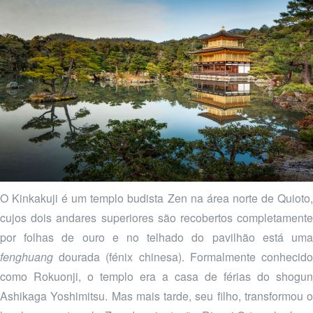
O Kinkakuji é um templo budista Zen na área norte de Quioto,
cujos dois andares superiores são recobertos completamente
por folhas de ouro e no telhado do pavilhão está uma
fenghuang
dourada (fénix chinesa). Formalmente conhecido
como Rokuonji, o templo era a casa de férias do shogun
Ashikaga Yoshimitsu. Mas mais tarde, seu filho, transformou o