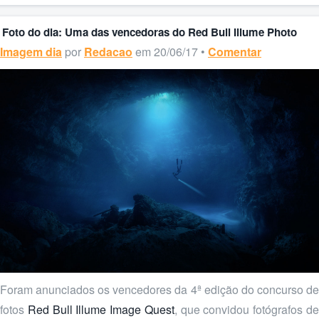
Foto do dia: Uma das vencedoras do Red Bull Illume Photo
Imagem dia
por
Redacao
em 20/06/17 •
Comentar
Foram anunciados os vencedores da 4ª edição do concurso de
fotos
Red Bull Illume Image Quest
, que convidou fotógrafos d