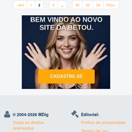
«Ant
1
2
3
...
32
33
34
Próx»
«Ant
1
2
3
...
32
33
34
Próx»
© 2004-
2026 MDig
Editorial:
Todos os direitos
Política de privaciodade
reservados
Termos de uso