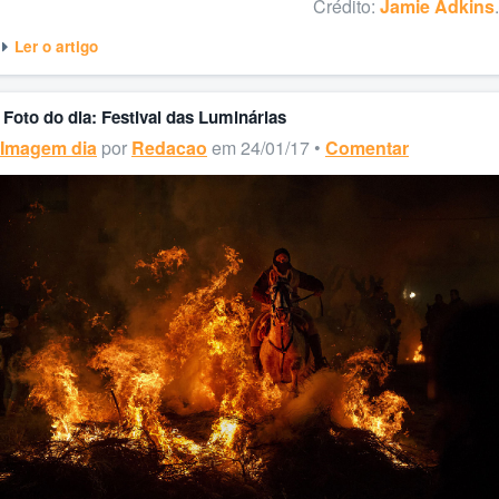
Crédito:
Jamie Adkins
.
Ler o artigo
Foto do dia: Festival das Luminárias
Imagem dia
por
Redacao
em 24/01/17 •
Comentar