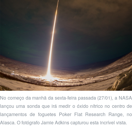
No começo da manhã da sexta-feira passada (27/01), a NASA
lançou uma sonda que irá medir o óxido nítrico no centro de
lançamentos de foguetes Poker Flat Research Range, no
Alasca. O fotógrafo Jamie Adkins capturou esta incrível vista.